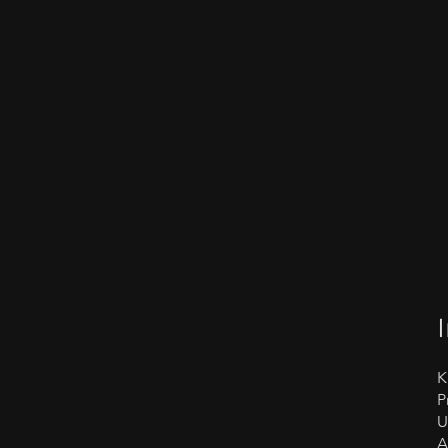
K
P
U