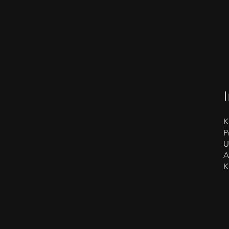
K
P
U
K