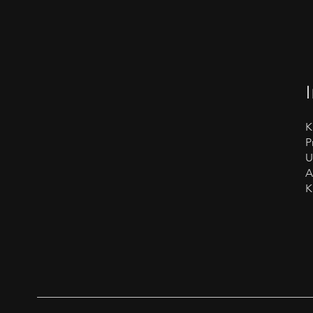
K
P
U
K