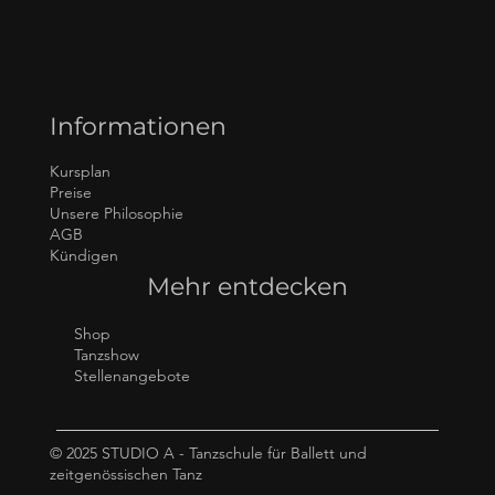
12 gute Gründe (und noch ein
zusätzlicher Bonusgrund), warum
Informationen
Kinder im Kindergartenalter einen
Tanzkurs besuchen sollten
Kursplan
Preise
Unsere Philosophie
AGB
Kündigen
Mehr entdecken
Shop
Tanzshow
Stellenangebote
© 2025 STUDIO A - Tanzschule für Ballett und
zeitgenössischen Tanz