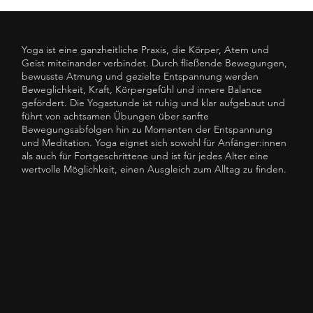
Yoga ist eine ganzheitliche Praxis, die Körper, Atem und
Geist miteinander verbindet. Durch fließende Bewegungen,
bewusste Atmung und gezielte Entspannung werden
Beweglichkeit, Kraft, Körpergefühl und innere Balance
gefördert. Die Yogastunde ist ruhig und klar aufgebaut und
führt von achtsamen Übungen über sanfte
Bewegungsabfolgen hin zu Momenten der Entspannung
und Meditation. Yoga eignet sich sowohl für Anfänger:innen
als auch für Fortgeschrittene und ist für jedes Alter eine
wertvolle Möglichkeit, einen Ausgleich zum Alltag zu finden.